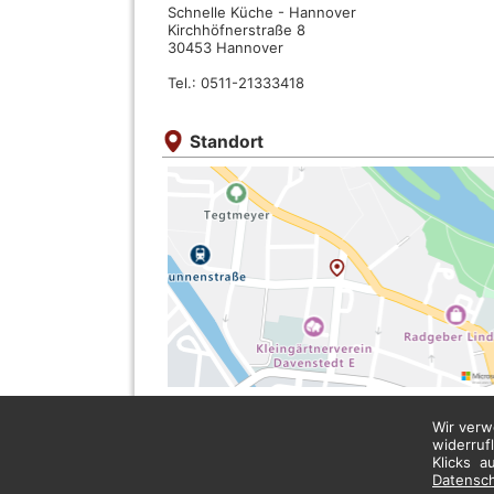
Schnelle Küche - Hannover
Kirchhöfnerstraße 8
30453 Hannover
Tel.: 0511-21333418
Standort
Wir verw
widerruf
Klicks a
Datensc