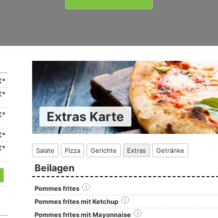
€*
€*
Extras Karte
€*
€*
€*
Salate
Pizza
Gerichte
Extras
Getränke
Beilagen
Pommes frites
i
Pommes frites mit Ketchup
i
Pommes frites mit Mayonnaise
i