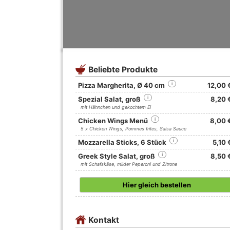
Beliebte Produkte
Pizza Margherita, Ø 40 cm
i
12,00 
Spezial Salat, groß
i
8,20 
mit Hähnchen und gekochtem Ei
Chicken Wings Menü
i
8,00 
5 x Chicken Wings, Pommes frites, Salsa Sauce
Mozzarella Sticks, 6 Stück
i
5,10 
Greek Style Salat, groß
i
8,50 
mit Schafskäse, milder Peperoni und Zitrone
Hier gleich bestellen
Kontakt